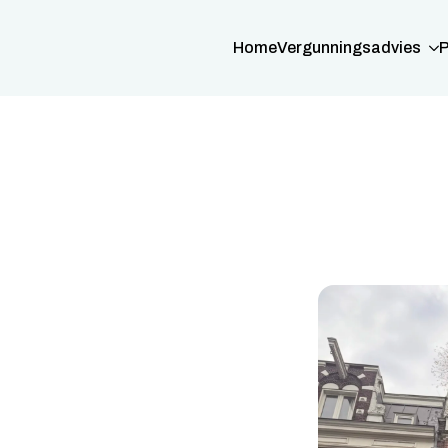
Home
Vergunningsadvies
P