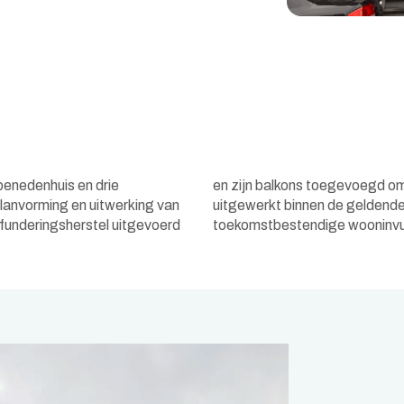
 benedenhuis en drie
De herontwikkeling is
anvorming en uitwerking van
temd op een duurzame en
 funderingsherstel uitgevoerd
toekomstbestendige wooninvul