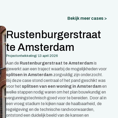
Bekijk meer cases >
Rustenburgerstraat
te Amsterdam
Projectontwikkeling
/ 
13 april 2026
Aan de
Rustenburgerstraat te Amsterdam
is
gewerkt aan een traject waarbij de mogelijkheden voor
splitsen in Amsterdam
zorgvuldig zijn onderzocht.
Bij deze case stond centraal of het pand geschikt was
voor het
splitsen van een woning in Amsterdam
en
welke stappen nodig waren om het plan bouwkundig en
vergunningstechnisch goed voor te bereiden. Door al in
een vroeg stadium te kijken naar de haalbaarheid, de
regelgeving en de technische randvoorwaarden,
ontstond een duidelijk beeld van de kansen en