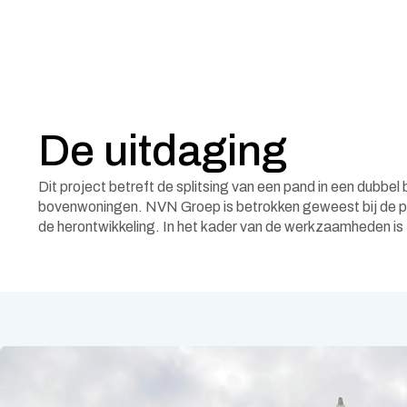
De uitdaging
Dit project betreft de splitsing van een pand in een dubbel
en zijn balkons toegevoegd om de woonkwaliteit te verbeteren. 
bovenwoningen. NVN Groep is betrokken geweest bij de pl
uitgewerkt binnen de geldende kaders en afges
de herontwikkeling. In het kader van de werkzaamheden is