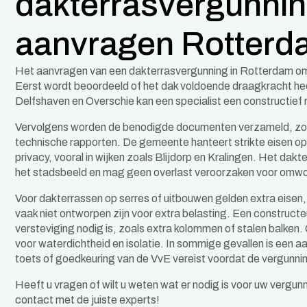
dakterrasvergunni
aanvragen Rotterd
Het aanvragen van een dakterrasvergunning in Rotterdam o
Eerst wordt beoordeeld of het dak voldoende draagkracht hee
Delfshaven en Overschie kan een specialist een constructief 
Vervolgens worden de benodigde documenten verzameld, zo
technische rapporten. De gemeente hanteert strikte eisen op
privacy, vooral in wijken zoals Blijdorp en Kralingen. Het dak
het stadsbeeld en mag geen overlast veroorzaken voor omw
Voor dakterrassen op serres of uitbouwen gelden extra eisen
vaak niet ontworpen zijn voor extra belasting. Een constructe
versteviging nodig is, zoals extra kolommen of stalen balken. 
voor waterdichtheid en isolatie. In sommige gevallen is een 
toets of goedkeuring van de VvE vereist voordat de vergunni
Heeft u vragen of wilt u weten wat er nodig is voor uw vergunn
contact met de juiste experts!