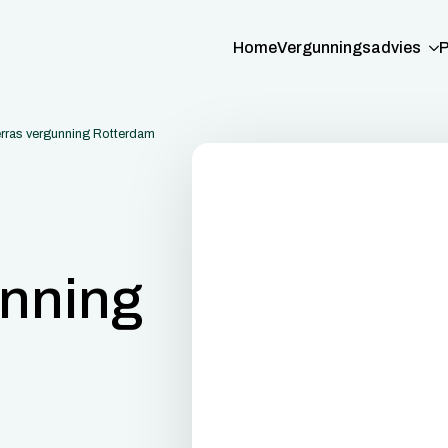
Home
Vergunningsadvies
P
rras vergunning Rotterdam
unning