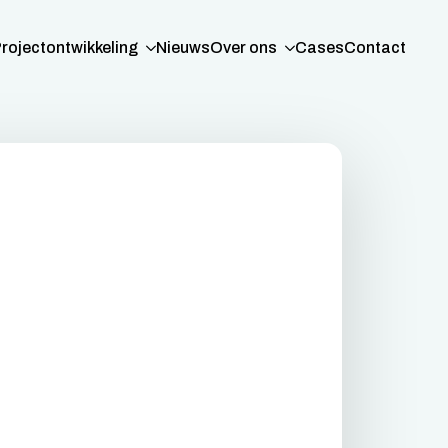
rojectontwikkeling
Nieuws
Over ons
Cases
Contact