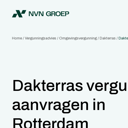
Home
/
Vergunningsadvies
/
Omgevingsvergunning
/
Dakterras
/
Dakte
Dakterras verg
aanvragen in
Rotterdam