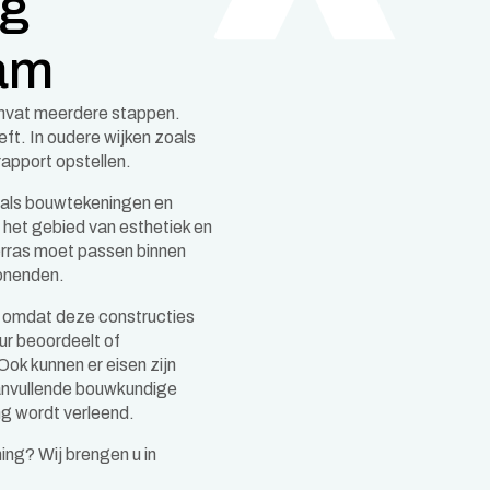
ng
am
mvat meerdere stappen.
ft. In oudere wijken zoals
rapport opstellen.
als bouwtekeningen en
 het gebied van esthetiek en
terras moet passen binnen
onenden.
, omdat deze constructies
ur beoordeelt of
Ook kunnen er eisen zijn
aanvullende bouwkundige
ng wordt verleend.
ing? Wij brengen u in